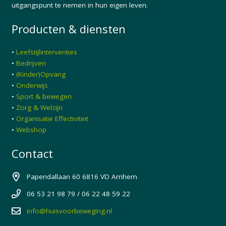
uitgangspunt te nemen in hun eigen leven.
Producten & diensten
•
Leefstijlinterventies
•
Bedrijven
•
(Kinder)Opvang
•
Onderwijs
•
Sport & bewegen
•
Zorg & Welzijn
•
Organisatie Effectiviteit
•
Webshop
Contact
Papendallaan 60 6816 VD Arnhem
06 53 21 98 79 / 06 22 48 59 22
info@huisvoorbeweging.nl