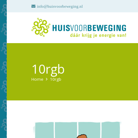
info@huisvoorbeweging.nl
10rgb
Home
10rgb