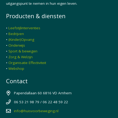
uitgangspunt te nemen in hun eigen leven.
Producten & diensten
•
Leefstijlinterventies
•
Bedrijven
•
(Kinder)Opvang
•
Onderwijs
•
Sport & bewegen
•
Zorg & Welzijn
•
Organisatie Effectiviteit
•
Webshop
Contact
Papendallaan 60 6816 VD Arnhem
06 53 21 98 79 / 06 22 48 59 22
info@huisvoorbeweging.nl