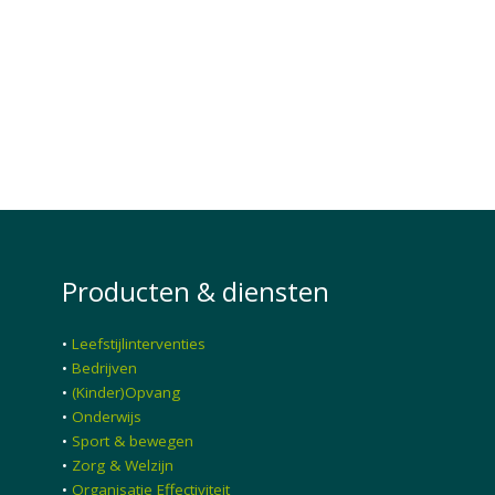
Producten & diensten
•
Leefstijlinterventies
•
Bedrijven
•
(Kinder)Opvang
•
Onderwijs
•
Sport & bewegen
•
Zorg & Welzijn
•
Organisatie Effectiviteit