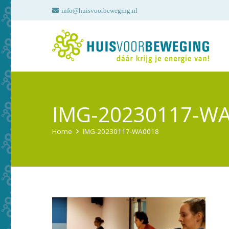
info@huisvoorbeweging.nl
IMG-20230117-W
Home
IMG-20230117-WA0018