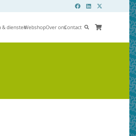
 & diensten
Webshop
Over ons
Contact