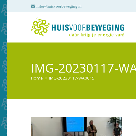
info@huisvoorbeweging.nl
IMG-20230117-W
Home
IMG-20230117-WA0015