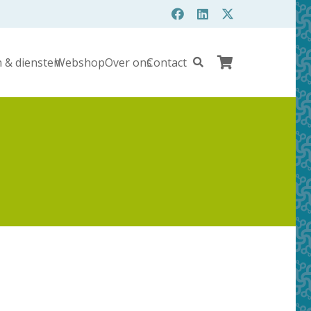
 & diensten
Webshop
Over ons
Contact