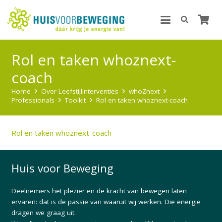
Rol en taken whoznext-
coach
Home
Over Leefstijlinterventies
whoZnext
Professionals
Toolkit
Rol en taken whoznext-coach
Rol en taken whoznext-coach
Huis voor Beweging
Deelnemers het plezier en de kracht van bewegen laten
ervaren: dat is de passie van waaruit wij werken. Die energie
dragen we graag uit.