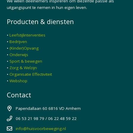
We willen deelnemers inspireren om diezelfde passie als
uitgangspunt te nemen in hun eigen leven.
Producten & diensten
•
Leefstijlinterventies
•
Bedrijven
•
(Kinder)Opvang
•
Onderwijs
•
Sport & bewegen
•
Zorg & Welzijn
•
Organisatie Effectiviteit
•
Webshop
Contact
Papendallaan 60 6816 VD Arnhem
06 53 21 98 79 / 06 22 48 59 22
info@huisvoorbeweging.nl