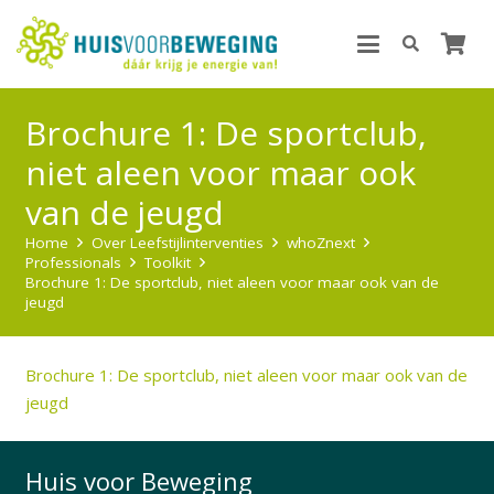
Brochure 1: De sportclub,
niet aleen voor maar ook
van de jeugd
Home
Over Leefstijlinterventies
whoZnext
Professionals
Toolkit
Brochure 1: De sportclub, niet aleen voor maar ook van de
jeugd
Brochure 1: De sportclub, niet aleen voor maar ook van de
jeugd
Huis voor Beweging