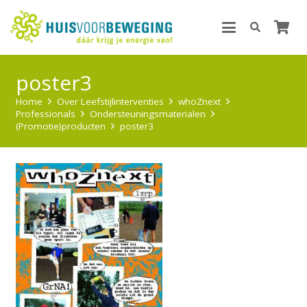
poster3
Home
Over Leefstijlinterventies
whoZnext
Professionals
Ondersteuningsmaterialen
(Promotie)producten
poster3