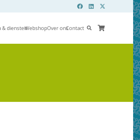
 & diensten
Webshop
Over ons
Contact