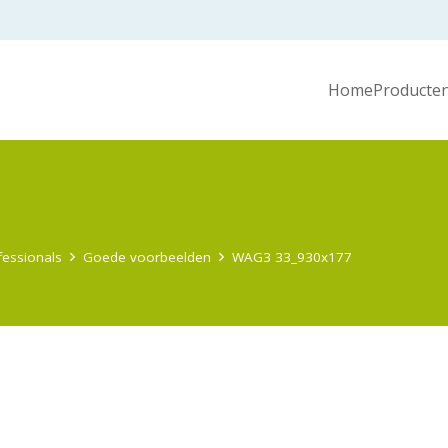
Home
Producten
7
fessionals
Goede voorbeelden
WAG3 33_930x177