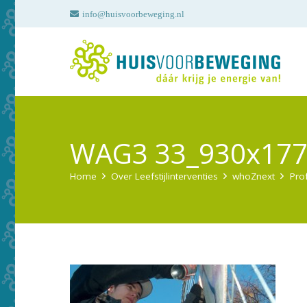
info@huisvoorbeweging.nl
WAG3 33_930x17
Home
Over Leefstijlinterventies
whoZnext
Pro