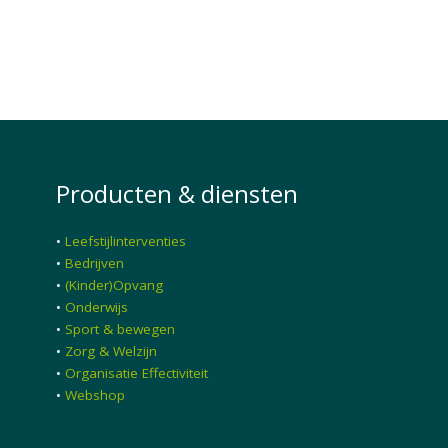
Producten & diensten
•
Leefstijlinterventies
•
Bedrijven
•
(Kinder)Opvang
•
Onderwijs
•
Sport & bewegen
•
Zorg & Welzijn
•
Organisatie Effectiviteit
•
Webshop