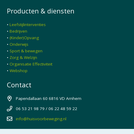
Producten & diensten
•
Leefstijlinterventies
•
Bedrijven
•
(Kinder)Opvang
•
Onderwijs
•
Sport & bewegen
•
Zorg & Welzijn
•
Organisatie Effectiviteit
•
Webshop
Contact
Papendallaan 60 6816 VD Arnhem
06 53 21 98 79 / 06 22 48 59 22
info@huisvoorbeweging.nl