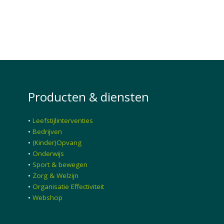
Producten & diensten
•
Leefstijlinterventies
•
Bedrijven
•
(Kinder)Opvang
•
Onderwijs
•
Sport & bewegen
•
Zorg & Welzijn
•
Organisatie Effectiviteit
•
Webshop