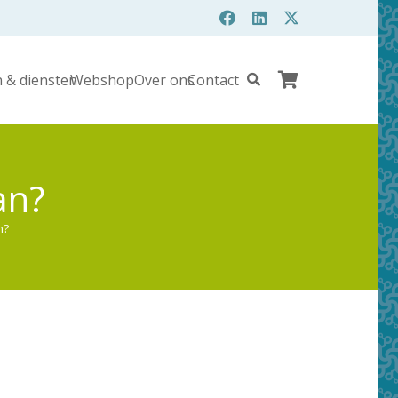
 & diensten
Webshop
Over ons
Contact
an?
n?