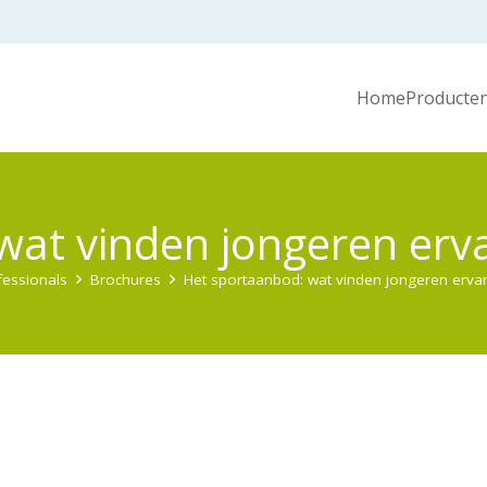
Home
Producten
wat vinden jongeren erv
fessionals
Brochures
Het sportaanbod: wat vinden jongeren erva