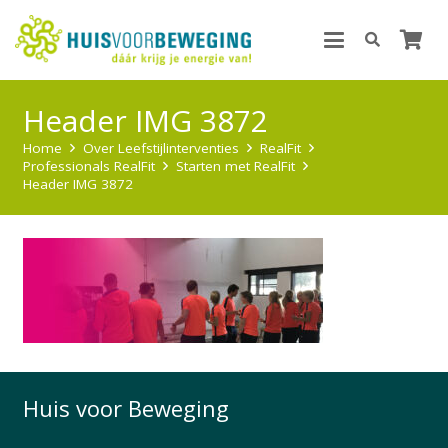
Header IMG 3872
Home
Over Leefstijlinterventies
RealFit
Professionals RealFit
Starten met RealFit
Header IMG 3872
Huis voor Beweging