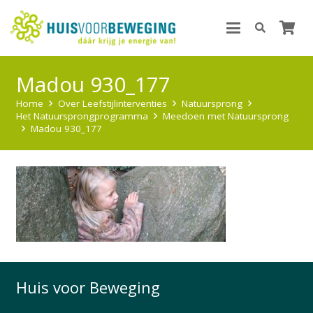
Madou 930_177
Home
Over Leefstijlinterventies
Natuursprong
Het Natuursprongprogramma
Meedoen met Natuursprong
Madou 930_177
Huis voor Beweging