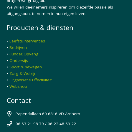
dragen we graag uit.
We willen deelnemers inspireren om diezelfde passie als
uitgangspunt te nemen in hun eigen leven.
Producten & diensten
•
Leefstijlinterventies
•
Bedrijven
•
(Kinder)Opvang
•
Onderwijs
•
Sport & bewegen
•
Zorg & Welzijn
•
Organisatie Effectiviteit
•
Webshop
Contact
Papendallaan 60 6816 VD Arnhem
06 53 21 98 79 / 06 22 48 59 22