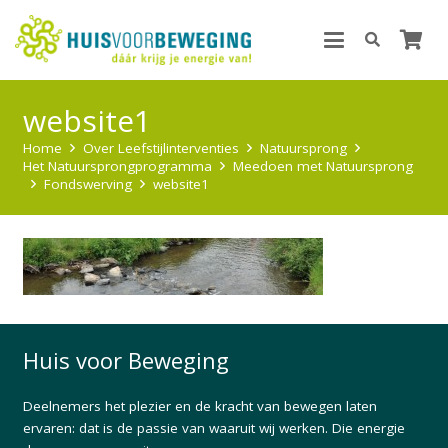
website1
Home
Over Leefstijlinterventies
Natuursprong
Het Natuursprongprogramma
Meedoen met Natuursprong
Fondswerving
website1
Huis voor Beweging
Deelnemers het plezier en de kracht van bewegen laten
ervaren: dat is de passie van waaruit wij werken. Die energie