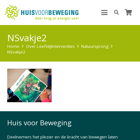
NSvakje2
Home
Over Leefstijlinterventies
Natuursprong
NSvakje2
Huis voor Beweging
Deelnemers het plezier en de kracht van bewegen laten