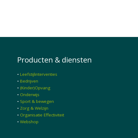
Producten & diensten
•
Leefstijlinterventies
•
Bedrijven
•
(Kinder)Opvang
•
Onderwijs
•
Sport & bewegen
•
Zorg & Welzijn
•
Organisatie Effectiviteit
•
Webshop