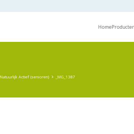
Home
Producten
Natuurlijk Actief (senioren)
_MG_1387