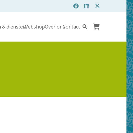
 & diensten
Webshop
Over ons
Contact