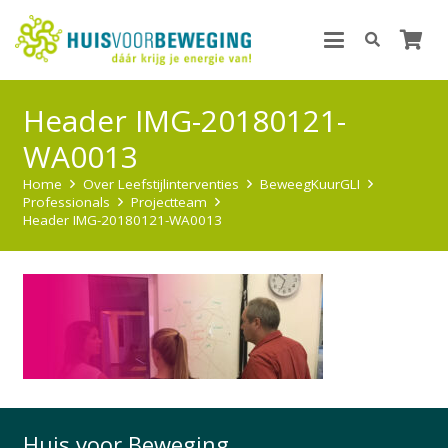
Header IMG-20180121-
WA0013
Home
Over Leefstijlinterventies
BeweegKuurGLI
Professionals
Projectteam
Header IMG-20180121-WA0013
Huis voor Beweging