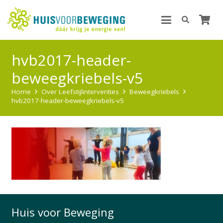
hvb2017-header-
beweegkriebels-v5
Home
Over Leefstijlinterventies
Beweegkriebels
hvb2017-header-beweegkriebels-v5
Huis voor Beweging