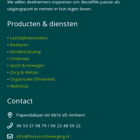
We willen deelnemers inspireren om diezelfde passie als
uitgangspunt te nemen in hun eigen leven.
Producten & diensten
•
Leefstijlinterventies
•
Bedrijven
•
(Kinder)Opvang
•
Onderwijs
•
Sport & bewegen
•
Zorg & Welzijn
•
Organisatie Effectiviteit
•
Webshop
Contact
Papendallaan 60 6816 VD Arnhem
06 53 21 98 79 / 06 22 48 59 22
info@huisvoorbeweging.nl