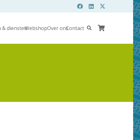
 & diensten
Webshop
Over ons
Contact