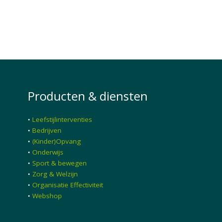
Producten & diensten
•
Leefstijlinterventies
•
Bedrijven
•
(Kinder)Opvang
•
Onderwijs
•
Sport & bewegen
•
Zorg & Welzijn
•
Organisatie Effectiviteit
•
Webshop