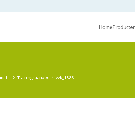
Home
Producten
anaf 4
Trainingsaanbod
vvb_1388