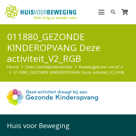
011880_GEZONDE
KINDEROPVANG Deze
activiteit_V2_RGB
Home
Over Leefstijlinterventies
Beweegplezier vanaf 4
011880_GEZONDE KINDEROPVANG Deze activiteit_V2_RGB
Huis voor Beweging