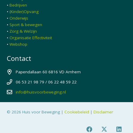
•
Bedrijven
•
(Kinder)Opvang
•
Onderwijs
•
Sport & bewegen
•
Zorg & Welzijn
•
Organisatie Effectiviteit
•
Webshop
Contact
Papendallaan 60 6816 VD Arnhem
06 53 21 98 79 / 06 22 48 59 22
info@huisvoorbeweging.nl
© 2026 Huis voor Beweging |
Cookiebeleid
|
Disclaimer