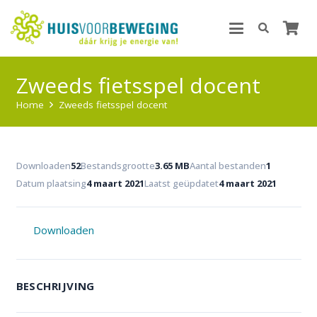
Zweeds fietsspel docent
Home
Zweeds fietsspel docent
Downloaden
52
Bestandsgrootte
3.65 MB
Aantal bestanden
1
Datum plaatsing
4 maart 2021
Laatst geüpdatet
4 maart 2021
Downloaden
BESCHRIJVING