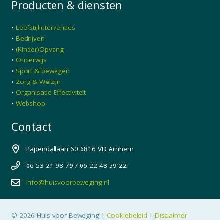
Producten & diensten
•
Leefstijlinterventies
•
Bedrijven
•
(Kinder)Opvang
•
Onderwijs
•
Sport & bewegen
•
Zorg & Welzijn
•
Organisatie Effectiviteit
•
Webshop
Contact
Papendallaan 60 6816 VD Arnhem
06 53 21 98 79 / 06 22 48 59 22
info@huisvoorbeweging.nl
© 2026 Huis voor Beweging |
Cookiebeleid
|
Disclaimer