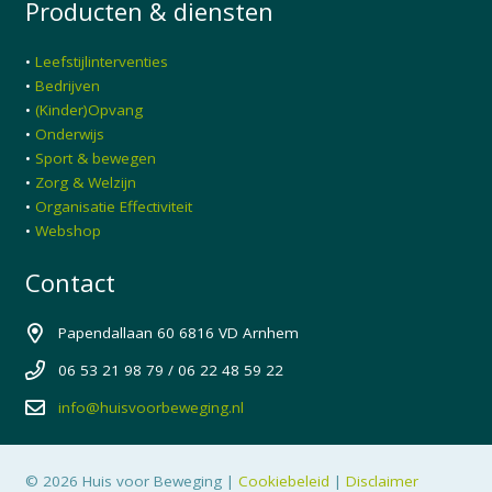
Producten & diensten
•
Leefstijlinterventies
•
Bedrijven
•
(Kinder)Opvang
•
Onderwijs
•
Sport & bewegen
•
Zorg & Welzijn
•
Organisatie Effectiviteit
•
Webshop
Contact
Papendallaan 60 6816 VD Arnhem
06 53 21 98 79 / 06 22 48 59 22
info@huisvoorbeweging.nl
© 2026 Huis voor Beweging |
Cookiebeleid
|
Disclaimer