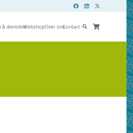
 & diensten
Webshop
Over ons
Contact