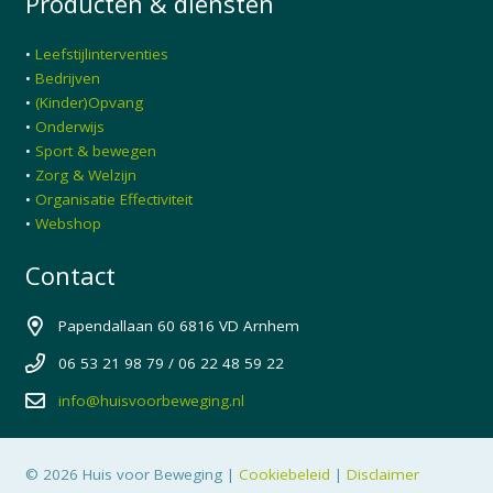
Producten & diensten
•
Leefstijlinterventies
•
Bedrijven
•
(Kinder)Opvang
•
Onderwijs
•
Sport & bewegen
•
Zorg & Welzijn
•
Organisatie Effectiviteit
•
Webshop
Contact
Papendallaan 60 6816 VD Arnhem
06 53 21 98 79 / 06 22 48 59 22
info@huisvoorbeweging.nl
© 2026 Huis voor Beweging |
Cookiebeleid
|
Disclaimer