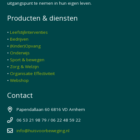
uitgangspunt te nemen in hun eigen leven.
Producten & diensten
•
Leefstijlinterventies
•
Bedrijven
•
(Kinder)Opvang
•
Onderwijs
•
Sport & bewegen
•
Zorg & Welzijn
•
Organisatie Effectiviteit
•
Webshop
Contact
Papendallaan 60 6816 VD Arnhem
06 53 21 98 79 / 06 22 48 59 22
info@huisvoorbeweging.nl