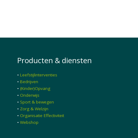
Producten & diensten
•
Leefstijlinterventies
•
Bedrijven
•
(Kinder)Opvang
•
Onderwijs
•
Sport & bewegen
•
Zorg & Welzijn
•
Organisatie Effectiviteit
•
Webshop