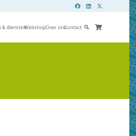
 & diensten
Webshop
Over ons
Contact