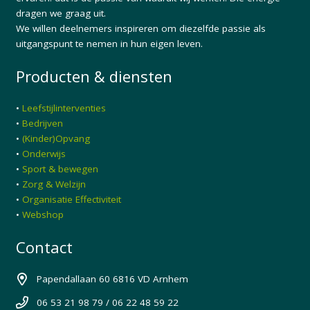
dragen we graag uit.
We willen deelnemers inspireren om diezelfde passie als
uitgangspunt te nemen in hun eigen leven.
Producten & diensten
•
Leefstijlinterventies
•
Bedrijven
•
(Kinder)Opvang
•
Onderwijs
•
Sport & bewegen
•
Zorg & Welzijn
•
Organisatie Effectiviteit
•
Webshop
Contact
Papendallaan 60 6816 VD Arnhem
06 53 21 98 79 / 06 22 48 59 22