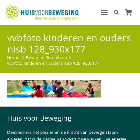
vvbfoto kinderen en ouders
nisb 128_930x177
Home
Bewegen Stimuleren
vvbfoto kinderen en ouders nisb 128_930x177
Huis voor Beweging
Deelnemers het plezier en de kracht van bewegen laten
ervaren: dat is de passie van waaruit wij werken. Die energie