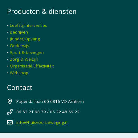
Producten & diensten
•
Leefstijlinterventies
•
Bedrijven
•
(Kinder)Opvang
•
Onderwijs
•
Sport & bewegen
•
Zorg & Welzijn
•
Organisatie Effectiviteit
•
Webshop
Contact
Papendallaan 60 6816 VD Arnhem
06 53 21 98 79 / 06 22 48 59 22
info@huisvoorbeweging.nl