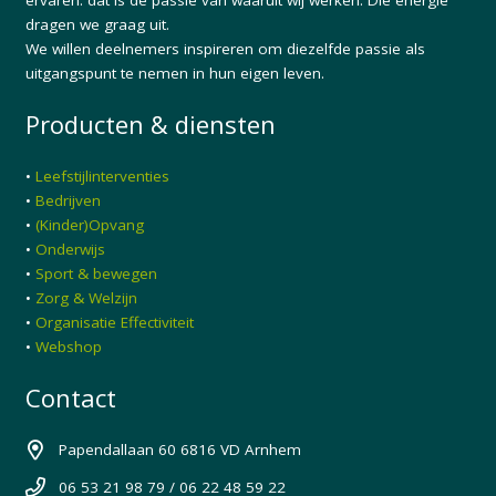
dragen we graag uit.
We willen deelnemers inspireren om diezelfde passie als
uitgangspunt te nemen in hun eigen leven.
Producten & diensten
•
Leefstijlinterventies
•
Bedrijven
•
(Kinder)Opvang
•
Onderwijs
•
Sport & bewegen
•
Zorg & Welzijn
•
Organisatie Effectiviteit
•
Webshop
Contact
Papendallaan 60 6816 VD Arnhem
06 53 21 98 79 / 06 22 48 59 22