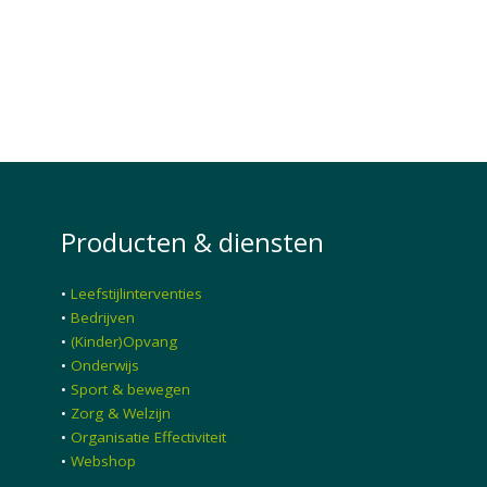
Producten & diensten
•
Leefstijlinterventies
•
Bedrijven
•
(Kinder)Opvang
•
Onderwijs
•
Sport & bewegen
•
Zorg & Welzijn
•
Organisatie Effectiviteit
•
Webshop