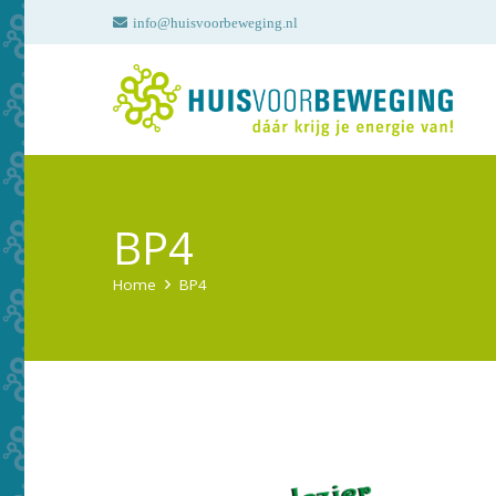
info@huisvoorbeweging.nl
BP4
Home
BP4