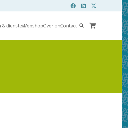
 & diensten
Webshop
Over ons
Contact