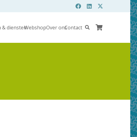
 & diensten
Webshop
Over ons
Contact