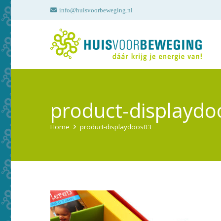
info@huisvoorbeweging.nl
product-displaydo
Home
product-displaydoos03