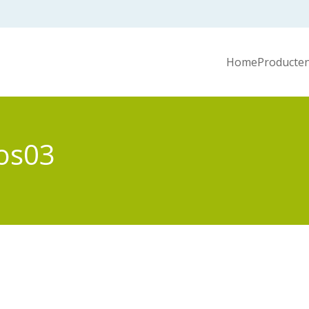
Home
Producten
os03