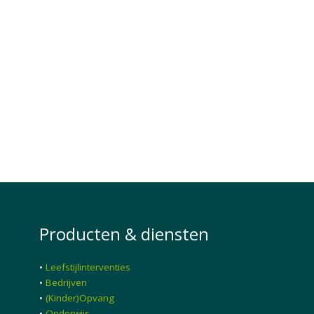
Producten & diensten
•
Leefstijlinterventies
•
Bedrijven
•
(Kinder)Opvang
•
Onderwijs